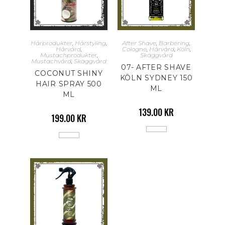
Hårprodukter
,
Hårstyling
,
After Shave
,
Barbering
,
Hårvård
,
Cologne
,
Hårvård
,
Köln
,
Mustachprodukter
,
Skäggvård
Mustachvård
,
Skäggvård
07- AFTER SHAVE
COCONUT SHINY
KÖLN SYDNEY 150
HAIR SPRAY 500
ML
ML
139.00
KR
199.00
KR