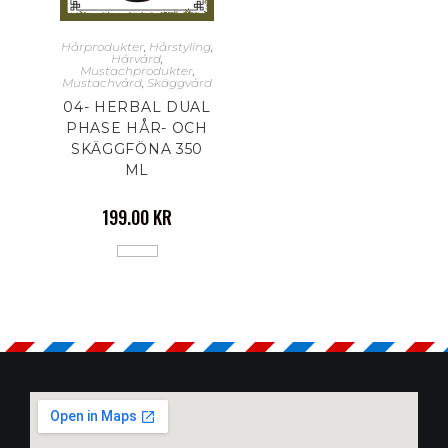
Hårprodukter
,
Hårstyling
,
Hårvård
,
Mustachprodukter
,
Mustachvård
,
Skäggvård
04- HERBAL DUAL
PHASE HÅR- OCH
SKÄGGFÖNA 350
ML
199.00
KR